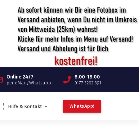
Online 24/7
8.00-18.00
per eMail/Whatsapp
0177 3202 391
W
h
a
t
s
A
p
p
!
Hilfe & Kontakt