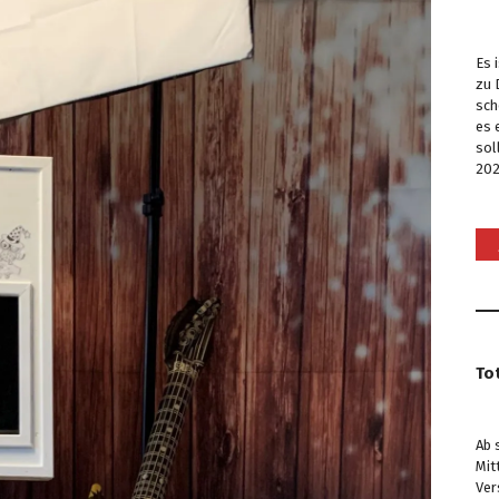
Es 
zu 
sch
es 
sol
202
To
Ab 
Mit
Ver