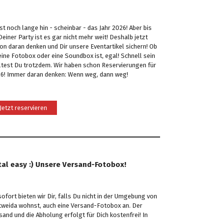
ist noch lange hin - scheinbar - das Jahr 2026! Aber bis
Deiner Party ist es gar nicht mehr weit! Deshalb jetzt
on daran denken und Dir unsere Eventartikel sichern! Ob
eine Fotobox oder eine Soundbox ist, egal! Schnell sein
ltest Du trotzdem. Wir haben schon Reservierungen für
6! Immer daran denken: Wenn weg, dann weg!
Jetzt reservieren
tal easy :) Unsere Versand-Fotobox!
sofort bieten wir Dir, falls Du nicht in der Umgebung von
tweida wohnst, auch eine Versand-Fotobox an. Der
sand und die Abholung erfolgt für Dich kostenfrei! In