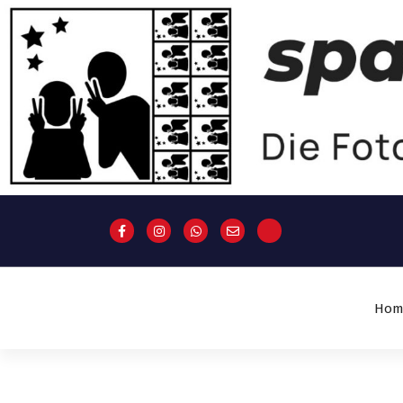
Hom
Dein Fotobox-Verleih im Raum
Mittweida