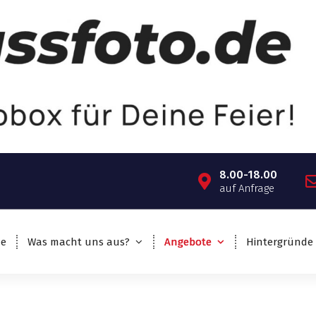
8.00-18.00
auf Anfrage
e
Was macht uns aus?
Angebote
Hintergründe