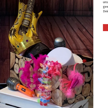
uns
gew
Dei